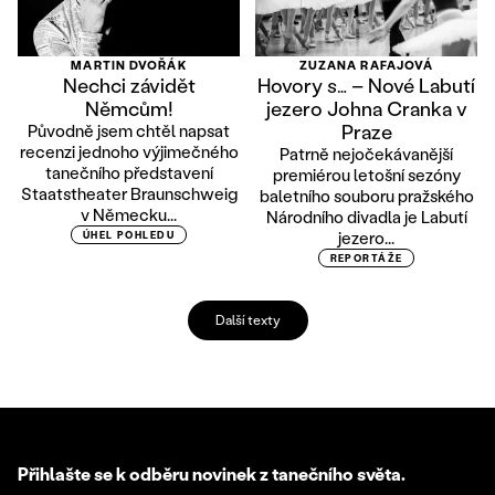
MARTIN DVOŘÁK
ZUZANA RAFAJOVÁ
Nechci závidět
Hovory s… – Nové Labutí
Němcům!
jezero Johna Cranka v
Praze
Původně jsem chtěl napsat
recenzi jednoho výjimečného
Patrně nejočekávanější
tanečního představení
premiérou letošní sezóny
Staatstheater Braunschweig
baletního souboru pražského
v Německu...
Národního divadla je Labutí
jezero...
ÚHEL POHLEDU
REPORTÁŽE
Další texty
Přihlašte se k odběru novinek z tanečního světa.