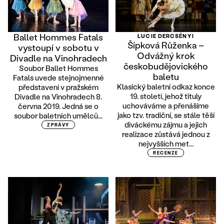
Ballet Hommes Fatals
LUCIE DERCSÉNYI
Šípková Růženka –
vystoupí v sobotu v
Odvážný krok
Divadle na Vinohradech
českobudějovického
Soubor Ballet Hommes
baletu
Fatals uvede stejnojmenné
Klasický baletní odkaz konce
představení v pražském
19. století, jehož tituly
Divadle na Vinohradech 8.
uchováváme a přenášíme
června 2019. Jedná se o
jako tzv. tradiční, se stále těší
soubor baletních umělců...
diváckému zájmu a jejich
ZPRÁVY
realizace zůstává jednou z
nejvyšších met...
RECENZE