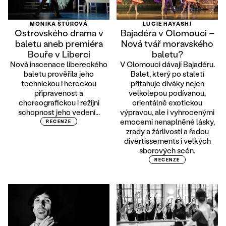
MONIKA ŠTÚROVÁ
LUCIE HAYASHI
Ostrovského drama v
Bajadéra v Olomouci –
baletu aneb premiéra
Nová tvář moravského
Bouře v Liberci
baletu?
Nová inscenace libereckého
V Olomouci dávají Bajadéru.
baletu prověřila jeho
Balet, který po staletí
technickou i hereckou
přitahuje diváky nejen
připravenost a
velkolepou podívanou,
choreografickou i režijní
orientálně exotickou
schopnost jeho vedení...
výpravou, ale i vyhrocenými
emocemi nenaplněné lásky,
RECENZE
zrady a žárlivosti a řadou
divertissements i velkých
sborových scén.
RECENZE