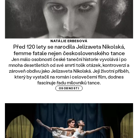
NATÁLIE ERBESOVÁ
Před 120 lety se narodila Jelizaveta Nikolská,
femme fatale nejen československého tance
Jen málo osobností české taneční historie vyvolává i po
mnoha desetiletích od své smrti tolik otázek, kontroverzí a
zároveň obdivu jako Jelizaveta Nikolská. Její životní příběh,
který by vystačil na román i celovečerní film, dodnes
fascinuje řadu milovníků tance.
OSOBNOSTI