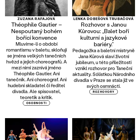
ZUZANA RAFAJOVÁ
LENKA DOBEŠOVÁ TRUBAČOVÁ
Théophile Gautier –
Rozhovor s Janou
Nespoutaný bohém
Kůrovou: „Balet boří
bořící konvence
kulturní a jazykové
bariéry.“
Mluvíme-li o období
romantismu v baletu, skloňují
Pedagožka a baletní mistryně
se jména velkých tanečních
Jana Kůrová slaví životní
hvězd a jejich choreografů. A
jubileum, u této příležitosti
mezi nimi zaznívá jméno
vznikl rozhovor pro Taneční
Théophile Gautier. Ani
aktuality. Sólistkou Národního
tanečník. Ani choreograf. Ani
divadla v Praze se stala již ve
hudební skladatel či ředitel
svých osmnácti.
divadla. Ale spisovatel,
ROZHOVORY
teoretik a kritik.
OSOBNOSTI