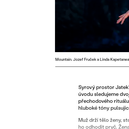
Mountain. Jozef Fruček a Linda Kapetanea. 
Syrový prostor Jatek
úvodu sledujeme dvoji
přechodového rituálu,
hluboké tóny pulsují
Muž drží tělo ženy, s
ho odhodit pryč. Žena