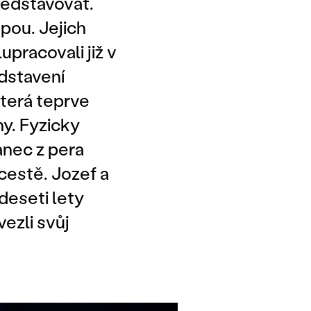
edstavovat.
pou. Jejich
pracovali již v
dstavení
která teprve
y. Fyzicky
anec z pera
 cestě. Jozef a
 deseti lety
vezli svůj