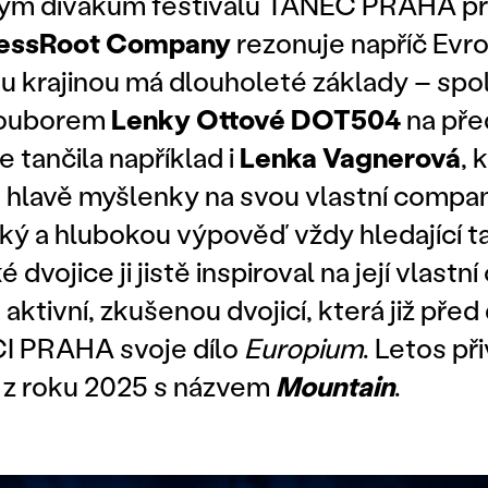
ným divákům festivalu TANEC PRAHA př
lessRoot Company
rezonuje napříč Evro
 krajinou má dlouholeté základy – spolu
souborem
Lenky Ottové DOT504
na pře
de tančila například i
Lenka Vagnerová
, 
 hlavě myšlenky na svou vlastní compan
ký a hlubokou výpověď vždy hledající t
dvojice ji jistě inspiroval na její vlastní
 aktivní, zkušenou dvojicí, která již před
I PRAHA svoje dílo
Europium
. Letos při
t z roku 2025 s názvem
Mountain
.