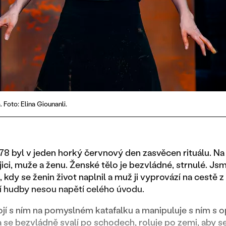
Foto: Elina Giounanli.
78 byl v jeden horký červnový den zasvěcen rituálu. N
ci, muže a ženu. Ženské tělo je bezvládné, strnulé. J
 kdy se ženin život naplnil a muž ji vyprovází na cestě 
cí hudby nesou napětí celého úvodu.
tojí s ním na pomyslném katafalku a manipuluje s ním s
 se bezvládně svalí po schodech, roluje po zemi, aby 