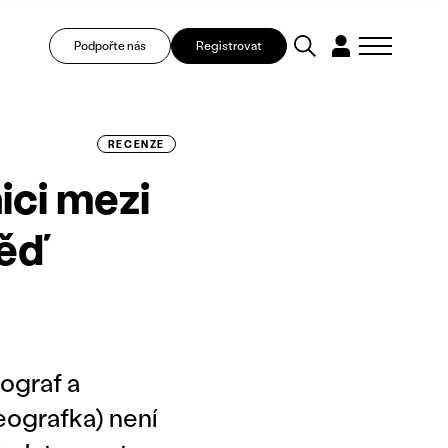
Podpořte nás
Registrovat
RECENZE
ci mezi
věď
ograf a
eografka) není