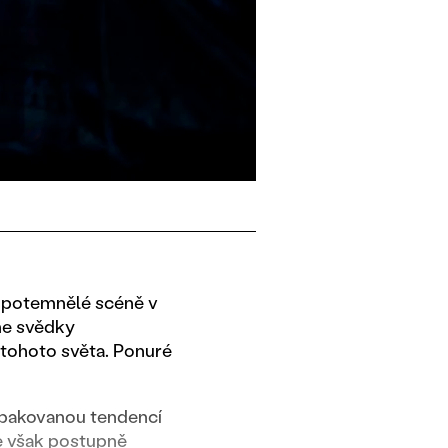
a potemnělé scéně v
sme svědky
z tohoto světa. Ponuré
 opakovanou tendencí
se však postupně