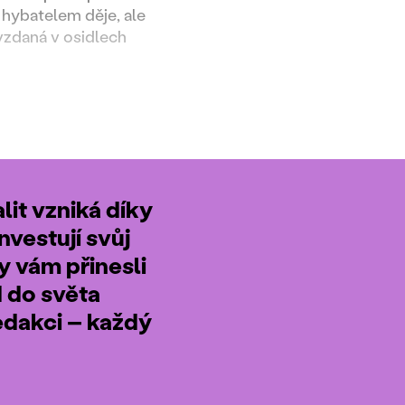
 hybatelem děje, ale
evzdaná v osidlech
it vzniká díky
nvestují svůj
by vám přinesli
d do světa
edakci – každý