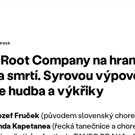
UPOVÁ
Root Company na hrani
a smrtí. Syrovou výpo
e hudba a výkřiky
ozef Fruček
(původem slovenský chore
nda Kapetanea
(řecká tanečnice a chor