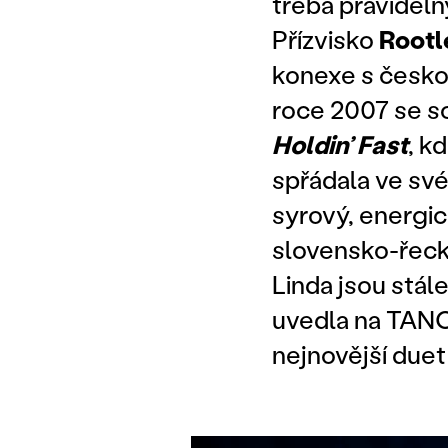
třeba pravidel
Přízvisko
Root
konexe s českou
roce 2007 se 
Holdin’ Fast
, k
spřádala ve své
syrový, energic
slovensko-řecké 
Linda jsou stále
uvedla na TANC
nejnovější due