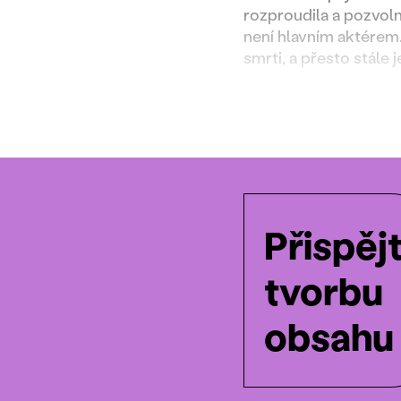
rozproudila a pozvoln
není hlavním aktérem.
smrti, a přesto stále 
Přispěj
tvorbu
obsahu