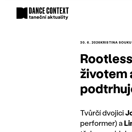
30. 6. 2026
KRISTINA SOUK
Rootless
životem 
podtrhuj
Tvůrčí dvojici
J
performer) a
Li