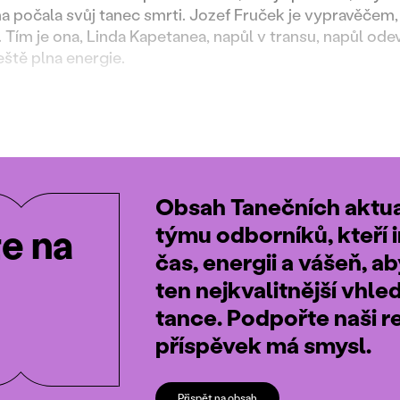
a počala svůj tanec smrti. Jozef Fruček je vypravěčem,
 Tím je ona, Linda Kapetanea, napůl v transu, napůl od
ještě plna energie.
Obsah Tanečních aktual
týmu odborníků, kteří i
te na
čas, energii a vášeň, a
ten nejkvalitnější vhle
tance. Podpořte naši r
příspěvek má smysl.
Přispět na obsah