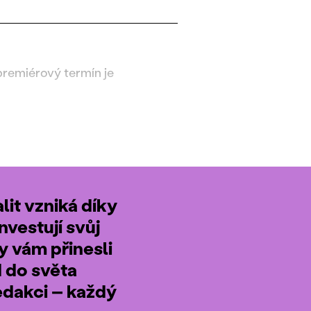
premiérový termín je
it vzniká díky
nvestují svůj
by vám přinesli
d do světa
edakci – každý