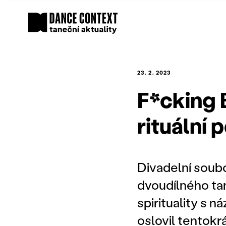
23. 2. 2023
F*cking 
rituální
Divadelní soub
dvoudílného ta
spirituality s 
oslovil tentokr