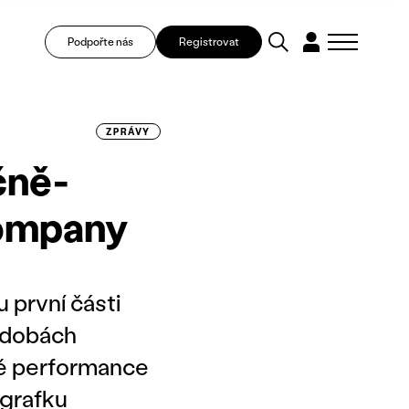
Podpořte nás
Registrovat
ZPRÁVY
čně-
Company
 první části
odobách
vé performance
ografku