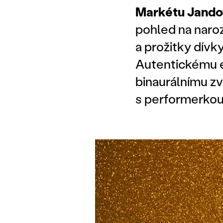
Markétu Jand
pohled na naroz
a prožitky dívk
Autentickému em
binaurálnímu zv
s performerko