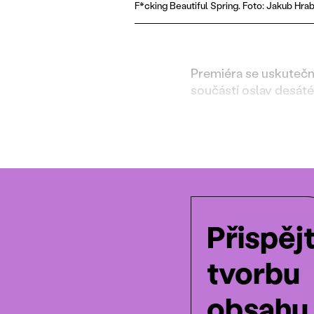
F*cking Beautiful Spring. Foto: Jakub Hrab
Premiéra se uskuteční
součástí oslav desáté
Přispěj
tvorbu
obsahu