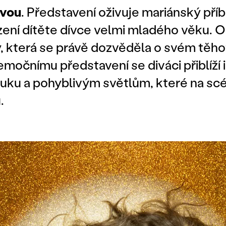
ovou
. Představení oživuje mariánský pří
ení dítěte dívce velmi mladého věku. O
y, která se právě dozvěděla o svém těho
očnímu představení se diváci přiblíží i
uku a pohyblivým světlům, které na scé
u.