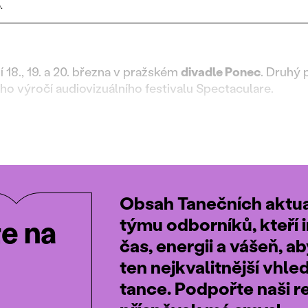
.
 18., 19. a 20. března v pražském
divadle Ponec
. Druhý 
ho výročí audiovizuálního festivalu Spectaculare.
Obsah Tanečních aktual
týmu odborníků, kteří i
te na
čas, energii a vášeň, a
ten nejkvalitnější vhle
tance. Podpořte naši r