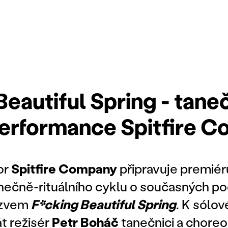
Beautiful Spring - tane
 performance Spitfire 
or
Spitfire Company
připravuje premiéru
nečně-rituálního cyklu o současných p
názvem
F*cking Beautiful Spring
. K sólo
át režisér
Petr Boháč
tanečnici a chore